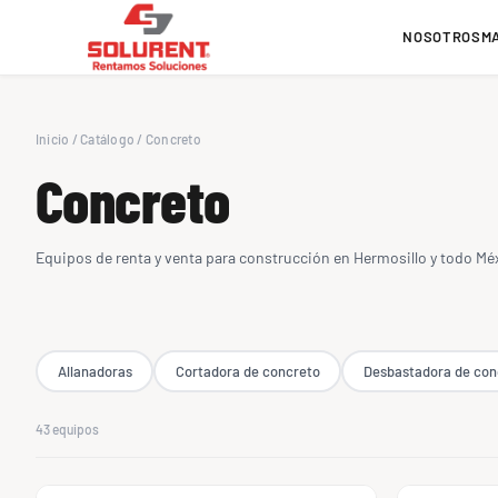
NOSOTROS
M
Inicio
/
Catálogo
/
Concreto
Concreto
Equipos de renta y venta para construcción en Hermosillo y todo Mé
Allanadoras
Cortadora de concreto
Desbastadora de con
43 equipos