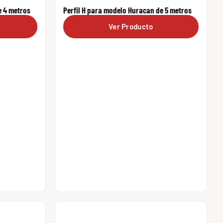
e 4 metros
Perfil H para modelo Huracan de 5 metros
Ver Producto