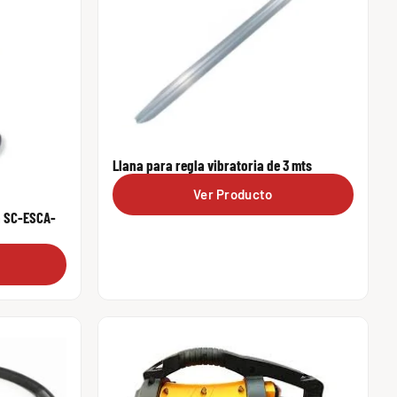
Llana para regla vibratoria de 3 mts
Ver Producto
n SC-ESCA-