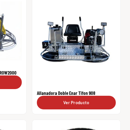
 TROW2000
Allanadora Doble Enar Tifon 908
Ver Producto