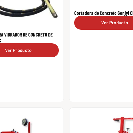
Cortadora de Concreto Gonjyi 
Ver Producto
RA VIBRADOR DE CONCRETO DE
S
Ver Producto