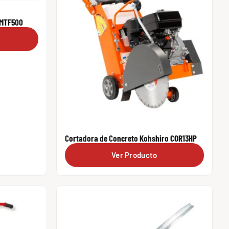
CMTF500
Cortadora de Concreto Kohshiro COR13HP
Ver Producto