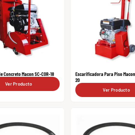
de Concreto Macon SC-COR-18
Escarificadora Para Piso Maco
20
Ver Producto
Ver Producto