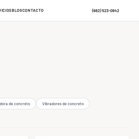
VICIOS
BLOG
CONTACTO
(662) 523-0942
dora de concreto
Vibradores de concreto