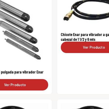
Chicote Enar para vibrador a g
cabezal de 1 1/2 y 6 mts
Ver Producto
1 pulgada para vibrador Enar
Ver Producto