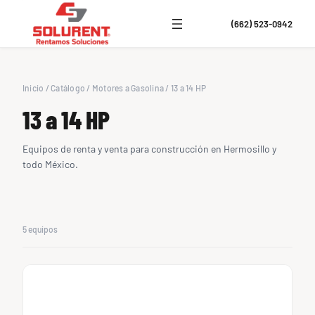
(662) 523-0942
Inicio
/
Catálogo
/
Motores a Gasolina
/
13 a 14 HP
13 a 14 HP
Equipos de renta y venta para construcción en Hermosillo y
todo México.
5 equipos