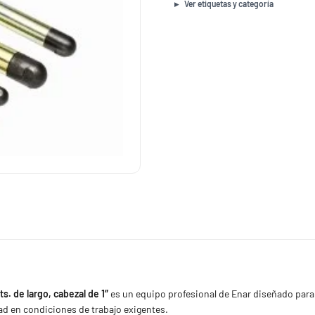
gasolina
Ver etiquetas y categoría
conexión
Dynapac
6
mts.
de
largo,
cabezal
de
1"
cantidad
s. de largo, cabezal de 1″
es un equipo profesional de Enar diseñado para
ad en condiciones de trabajo exigentes.