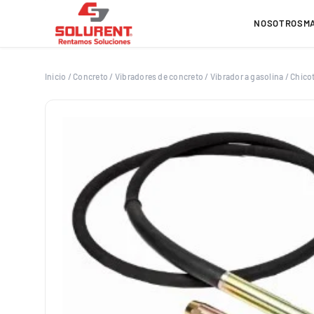
Saltar
al
NOSOTROS
M
contenido
Inicio
/
Concreto
/
Vibradores de concreto
/
Vibrador a gasolina
/
Chicot