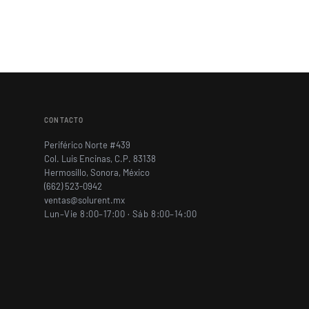
CONTACTO
Periférico Norte #439
Col. Luis Encinas, C.P. 83138
Hermosillo, Sonora, México
(662) 523-0942
ventas@solurent.mx
Lun–Vie 8:00–17:00 · Sáb 8:00–14:00