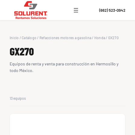
(662) 523-0942
Inicio
/
Catálogo
/
Refacciones motores a gasolina
/
Honda
/
GX270
GX270
Equipos de renta y venta para construcción en Hermosillo y
todo México.
13 equipos