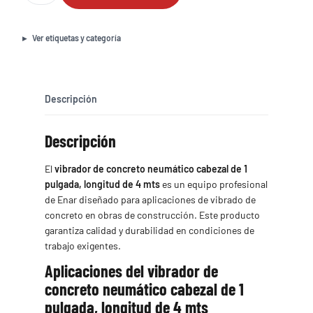
concreto
neumático
cabezal
Ver etiquetas y categoría
de
1
pulgada,
longitud
Descripción
de
4
Descripción
mts
cantidad
El
vibrador de concreto neumático cabezal de 1
pulgada, longitud de 4 mts
es un equipo profesional
de Enar diseñado para aplicaciones de vibrado de
concreto en obras de construcción. Este producto
garantiza calidad y durabilidad en condiciones de
trabajo exigentes.
Aplicaciones del vibrador de
concreto neumático cabezal de 1
pulgada, longitud de 4 mts