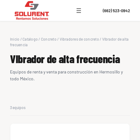
(662) 523-0942
Inicio
/
Catálogo
/
Concreto
/
Vibradores de concreto
/
VIbrador de alta
frecuencia
VIbrador de alta frecuencia
Equipos de renta y venta para construcción en Hermosillo y
todo México.
3 equipos