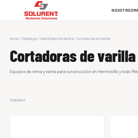
NOSOTROS
M
Inicio
/
Catálogo
/
Habilitado de Varilla
/
Cortadoras de varilla
Cortadoras de varilla
Equipos de renta y venta para construcción en Hermosillo y todo Mé
5 equipos