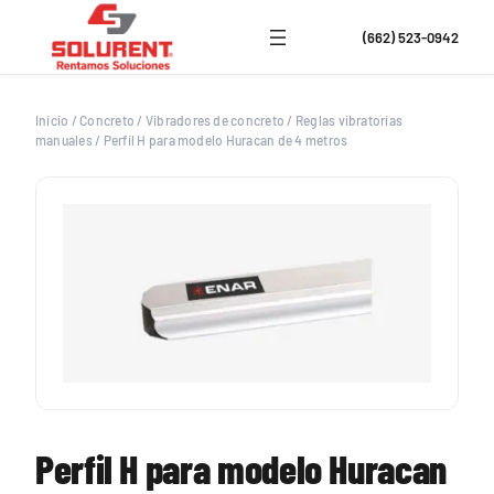
Saltar
al
(662) 523-0942
contenido
Inicio
/
Concreto
/
Vibradores de concreto
/
Reglas vibratorias
manuales
/
Perfil H para modelo Huracan de 4 metros
Perfil H para modelo Huracan