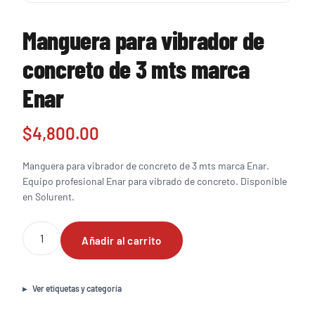
Manguera para vibrador de
concreto de 3 mts marca
Enar
$
4,800.00
Manguera para vibrador de concreto de 3 mts marca Enar.
Equipo profesional Enar para vibrado de concreto. Disponible
en Solurent.
Manguera
Añadir al carrito
para
vibrador
de
concreto
Ver etiquetas y categoría
de