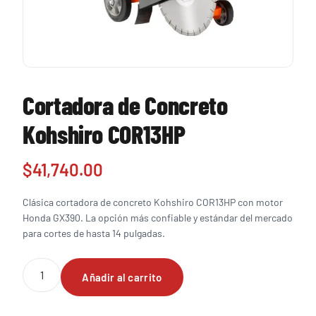
Cortadora de Concreto
Kohshiro COR13HP
$
41,740.00
Clásica cortadora de concreto Kohshiro COR13HP con motor
Honda GX390. La opción más confiable y estándar del mercado
para cortes de hasta 14 pulgadas.
Cortadora
Añadir al carrito
de
Concreto
Kohshiro