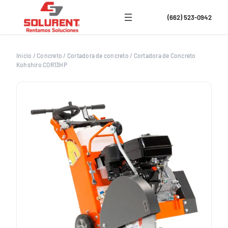
Saltar
al
(662) 523-0942
contenido
Inicio
/
Concreto
/
Cortadora de concreto
/
Cortadora de Concreto
Kohshiro COR13HP