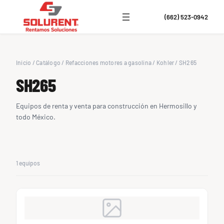
(662) 523-0942
Inicio
/
Catálogo
/
Refacciones motores a gasolina
/
Kohler
/
SH265
SH265
Equipos de renta y venta para construcción en Hermosillo y
todo México.
1 equipos