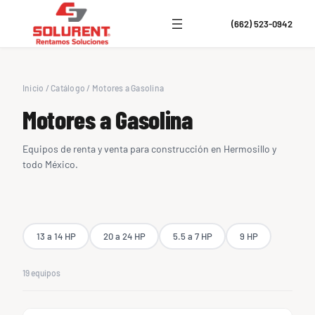
(662) 523-0942
Inicio
/
Catálogo
/
Motores a Gasolina
Motores a Gasolina
Equipos de renta y venta para construcción en Hermosillo y
todo México.
13 a 14 HP
20 a 24 HP
5.5 a 7 HP
9 HP
19 equipos