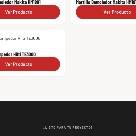
moledor Makita HM1801
Martillo Demoledor Makita HM18
Ver Producto
Ver Producto
mpedor Hilti TE3000
Ver Producto
¿LISTO PARA TU PROYECTO?