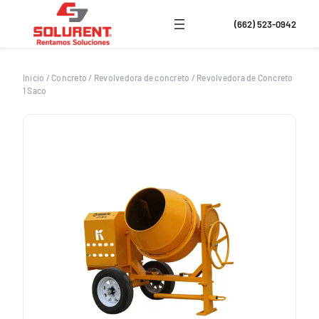
Saltar
al
(662) 523-0942
contenido
Inicio
/
Concreto
/
Revolvedora de concreto
/
Revolvedora de Concreto
1 Saco