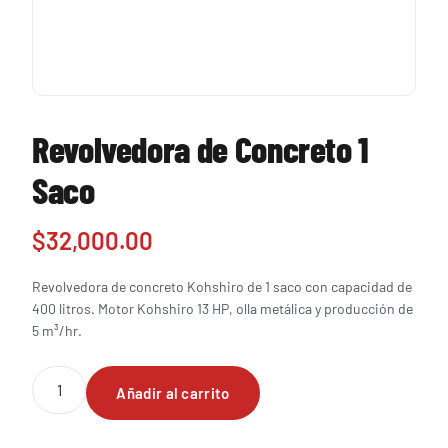
Revolvedora de Concreto 1
Saco
$
32,000.00
Revolvedora de concreto Kohshiro de 1 saco con capacidad de
400 litros. Motor Kohshiro 13 HP, olla metálica y producción de
5 m³/hr.
Revolvedora
Añadir al carrito
de
Concreto
1