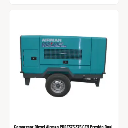
Compresor Diesel Airman PDSF375 375 CFM Presión Dual