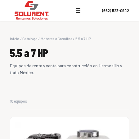
(662) 523-0942
Inicio
/
Catálogo
/
Motores a Gasolina
/
5.5 a 7 HP
5.5 a 7 HP
Equipos de renta y venta para construcción en Hermosillo y
todo México.
10 equipos