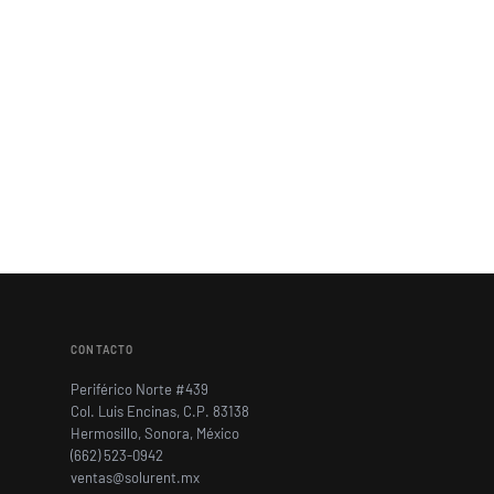
CONTACTO
Periférico Norte #439
Col. Luis Encinas, C.P. 83138
Hermosillo, Sonora, México
(662) 523-0942
ventas@solurent.mx