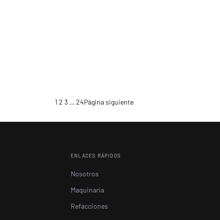
1
2
3
…
24
Página siguiente
ENLACES RÁPIDOS
Nosotros
Maquinaria
Refacciones