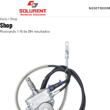
Saltar
al
NOSOTROS
M
contenido
Inicio
/ Shop
Shop
Mostrando 1–16 de 384 resultados