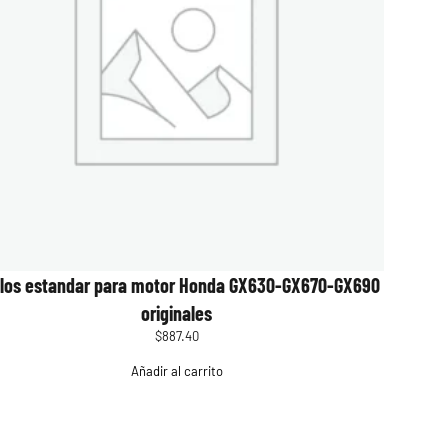
llos estandar para motor Honda GX630-GX670-GX690
originales
$
887.40
Añadir al carrito