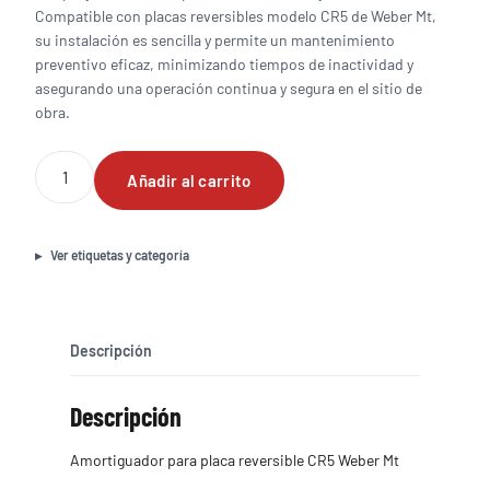
Compatible con placas reversibles modelo CR5 de Weber Mt,
su instalación es sencilla y permite un mantenimiento
preventivo eficaz, minimizando tiempos de inactividad y
asegurando una operación continua y segura en el sitio de
obra.
Amortiguador
Añadir al carrito
para
placa
reversible
CR5
Ver etiquetas y categoría
Weber
Mt
cantidad
Descripción
Descripción
Amortiguador para placa reversible CR5 Weber Mt