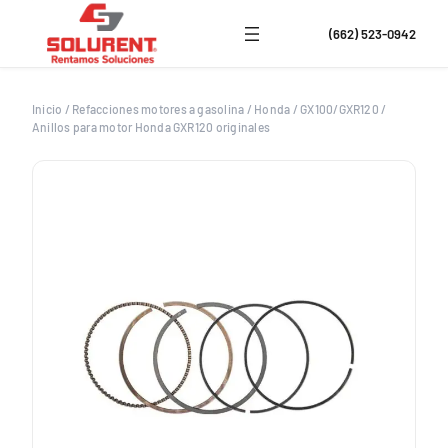
Saltar
al
(662) 523-0942
contenido
Inicio
/
Refacciones motores a gasolina
/
Honda
/
GX100/GXR120
/
Anillos para motor Honda GXR120 originales