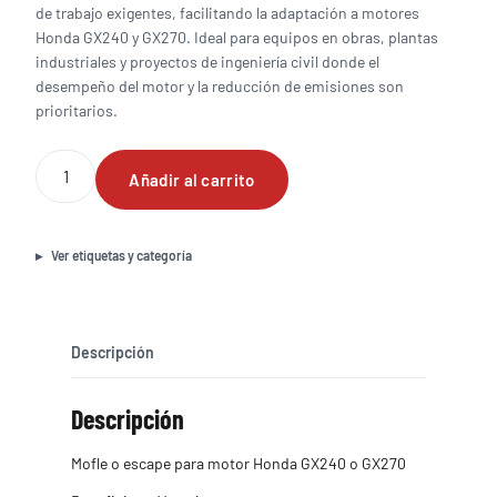
de trabajo exigentes, facilitando la adaptación a motores
Honda GX240 y GX270. Ideal para equipos en obras, plantas
industriales y proyectos de ingeniería civil donde el
desempeño del motor y la reducción de emisiones son
prioritarios.
Mofle
Añadir al carrito
o
escape
para
motor
Ver etiquetas y categoría
para
motor
Honda
GX240
Descripción
o
GX270
Descripción
cantidad
Mofle o escape para motor Honda GX240 o GX270