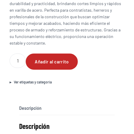
durabilidad y practicidad, brindando cortes limpios y rápidos
en varilla de acero. Perfecta para contratistas, herreros y
profesionales de la construcción que buscan optimizar
tiempos y mejorar acabados, haciendo más eficiente el
proceso de armado y reforzamiento de estructuras. Gracias a
su funcionamiento eléctrico, proporciona una operación
estable y constante.
Cortadora
Añadir al carrito
de
varilla
portatil
marca
Ver etiquetas y categoría
Edilgrappa
hasta
26
mm
Descripción
de
diametro,
Descripción
a
120