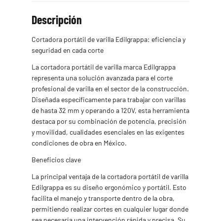
32
Descripción
mm,
es
de
Cortadora portátil de varilla Edilgrappa: eficiencia y
120
seguridad en cada corte
v
La cortadora portátil de varilla marca Edilgrappa
cantidad
representa una solución avanzada para el corte
profesional de varilla en el sector de la construcción.
Diseñada específicamente para trabajar con varillas
de hasta 32 mm y operando a 120V, esta herramienta
destaca por su combinación de potencia, precisión
y movilidad, cualidades esenciales en las exigentes
condiciones de obra en México.
Beneficios clave
La principal ventaja de la cortadora portátil de varilla
Edilgrappa es su diseño ergonómico y portátil. Esto
facilita el manejo y transporte dentro de la obra,
permitiendo realizar cortes en cualquier lugar donde
sea necesaria una intervención rápida y precisa. Su