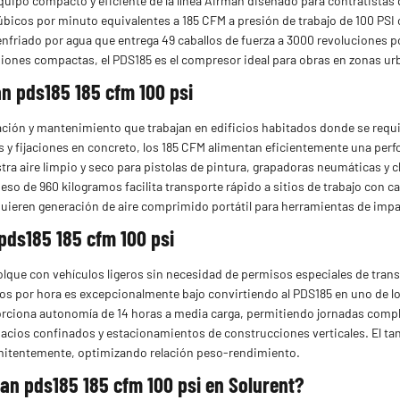
quipo compacto y eficiente de la línea Airman diseñado para contratistas
bicos por minuto equivalentes a 185 CFM a presión de trabajo de 100 PSI 
friado por agua que entrega 49 caballos de fuerza a 3000 revoluciones p
iones compactas, el PDS185 es el compresor ideal para obras en zonas ur
n pds185 185 cfm 100 psi
ación y mantenimiento que trabajan en edificios habitados donde se requ
s y fijaciones en concreto, los 185 CFM alimentan eficientemente una perf
a aire limpio y seco para pistolas de pintura, grapadoras neumáticas y c
so de 960 kilogramos facilita transporte rápido a sitios de trabajo con 
equieren generación de aire comprimido portátil para herramientas de imp
pds185 185 cfm 100 psi
lque con vehículos ligeros sin necesidad de permisos especiales de trans
tros por hora es excepcionalmente bajo convirtiendo al PDS185 en uno de
orciona autonomía de 14 horas a media carga, permitiendo jornadas compl
pacios confinados y estacionamientos de construcciones verticales. El tanq
mitentemente, optimizando relación peso-rendimiento.
man pds185 185 cfm 100 psi en Solurent?