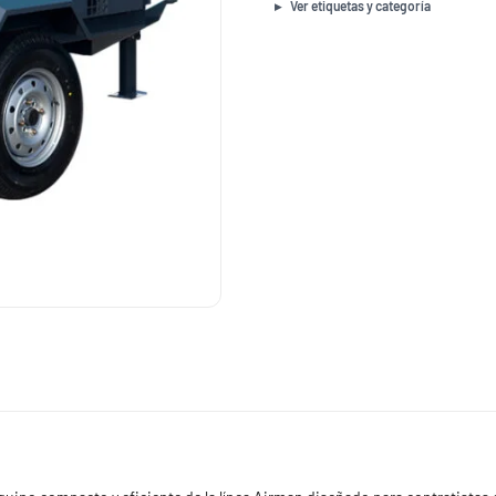
185
Ver etiquetas y categoría
CFM
100
PSI
cantidad