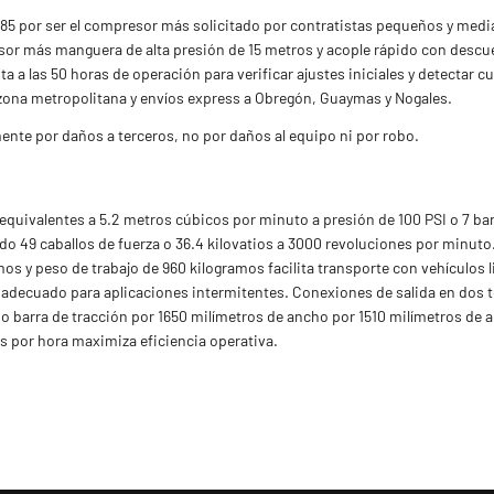
5 por ser el compresor más solicitado por contratistas pequeños y medi
or más manguera de alta presión de 15 metros y acople rápido con descuen
a a las 50 horas de operación para verificar ajustes iniciales y detectar
 zona metropolitana y envíos express a Obregón, Guaymas y Nogales.
ente por daños a terceros, no por daños al equipo ni por robo.
 equivalentes a 5.2 metros cúbicos por minuto a presión de 100 PSI o 7 b
do 49 caballos de fuerza o 36.4 kilovatios a 3000 revoluciones por minut
mos y peso de trabajo de 960 kilogramos facilita transporte con vehículos
s adecuado para aplicaciones intermitentes. Conexiones de salida en dos
 barra de tracción por 1650 milímetros de ancho por 1510 milímetros de al
s por hora maximiza eficiencia operativa.