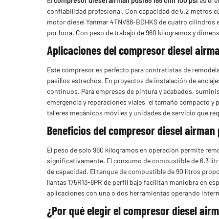
El
compresor diesel airman pds185 185 cfm 100 psi
es el e
confiabilidad profesional. Con capacidad de 5.2 metros cú
motor diesel Yanmar 4TNV88-BDHKS de cuatro cilindros en
por hora. Con peso de trabajo de 960 kilogramos y dimens
Aplicaciones del compresor diesel airma
Este compresor es perfecto para contratistas de remodel
pasillos estrechos. En proyectos de instalación de anclaje
continuos. Para empresas de pintura y acabados, suministr
emergencia y reparaciones viales, el tamaño compacto y pe
talleres mecánicos móviles y unidades de servicio que r
Beneficios del compresor diesel airman 
El peso de solo 960 kilogramos en operación permite remo
significativamente. El consumo de combustible de 6.3 li
de capacidad. El tanque de combustible de 90 litros prop
llantas 175R13-8PR de perfil bajo facilitan maniobra en es
aplicaciones con una o dos herramientas operando inter
¿Por qué elegir el compresor diesel air