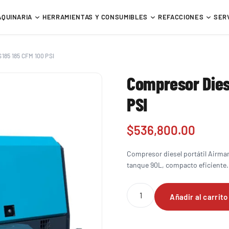
AQUINARIA
HERRAMIENTAS Y CONSUMIBLES
REFACCIONES
SER
185 185 CFM 100 PSI
Compresor Dies
PSI
$
536,800.00
Compresor diesel portátil Airma
tanque 90L, compacto eficiente.
Compresor
Añadir al carrito
Diesel
Airman
PDS185