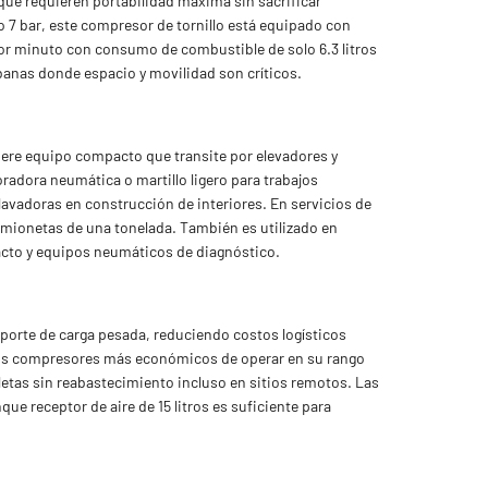
 que requieren portabilidad máxima sin sacrificar
o 7 bar, este compresor de tornillo está equipado con
or minuto con consumo de combustible de solo 6.3 litros
banas donde espacio y movilidad son críticos.
iere equipo compacto que transite por elevadores y
oradora neumática o martillo ligero para trabajos
lavadoras en construcción de interiores. En servicios de
camionetas de una tonelada. También es utilizado en
acto y equipos neumáticos de diagnóstico.
porte de carga pesada, reduciendo costos logísticos
 los compresores más económicos de operar en su rango
etas sin reabastecimiento incluso en sitios remotos. Las
ue receptor de aire de 15 litros es suficiente para