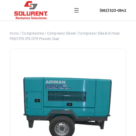
Saltar
al
(662) 523-0942
contenido
Inicio
/
Compresores
/
Compresor Diesel
/
Compresor Diesel Airman
PDSF375 375 CFM Presión Dual