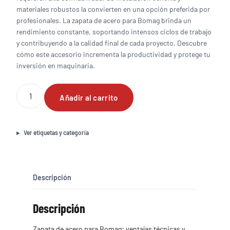
materiales robustos la convierten en una opción preferida por
profesionales. La zapata de acero para Bomag brinda un
rendimiento constante, soportando intensos ciclos de trabajo
y contribuyendo a la calidad final de cada proyecto. Descubre
cómo este accesorio incrementa la productividad y protege tu
inversión en maquinaria.
Zapata
Añadir al carrito
de
acero
para
Bomag
Ver etiquetas y categoría
cantidad
Descripción
Descripción
Zapata de acero para Bomag: ventajas técnicas y