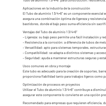
Tubo de aluminio 1 3/4×6″ para construcción: resistencia, 
Aplicaciones en la industria de la construcción
El Tubo de aluminio 1 3/4×6″ es un componente esencial en
asegura una combinación óptima de ligereza y resistencia,
bastidores, donde el bajo peso suma eficiencia sin sacrific
Ventajas del Tubo de aluminio 1 3/4×6″
– Ligereza: su bajo peso permite una fácil instalación y red
– Resistencia a la corrosión: a diferencia de tubos de me
– Versatilidad: apto para sistemas temporales, estructur
– Compatibilidad: se adapta a distintos sistemas y acce
– Seguridad: ayuda a mantener estructuras seguras y estab
Usos comunes en obra y montaje
Este tubo es adecuado para la creación de soportes, barr
proporciona fiabilidad tanto para trabajos ligeros como
Optimización de procesos en proyectos
Utilizar el Tubo de aluminio 1 3/4×6″ contribuye a dismin
asegurar este componente lo convierte en una opción pre
Recomendado para empresas que requieren eficiencia, dur