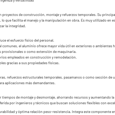
ligereza y versatilidad
 proyectos de construcción, montaje y refuerzos temporales. Su principal 
 lo que facilita el manejo y la manipulación en obra. Es muy utilizado en
ar la integridad.
uce el esfuerzo físico del personal.
tal comunes, el aluminio ofrece mayor vida útil en exteriores o ambientes
as provisionales o como extensión de maquinaria.
sorios empleados en construcción y remodelación.
les gracias a sus propiedades físicas.
eras, refuerzos estructurales temporales, pasamanos o como sección de u
 para aplicaciones más demandantes.
uir tiempos de montaje y desmontaje, ahorrando recursos y aumentando la 
ferida por ingenieros y técnicos que buscan soluciones flexibles con exc
abilidad y óptima relación peso-resistencia. Integra este componente en