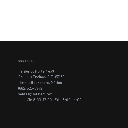
CONTACTO
Periférico Norte #439
Col. Luis Encinas, C.P. 83138
Hermosillo, Sonora, México
(662) 523-0942
ventas@solurent.mx
Lun–Vie 8:00–17:00 · Sáb 8:00–14:00