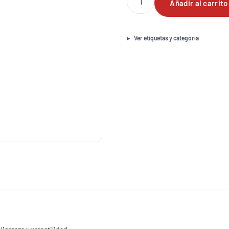
Añadir al carrito
de
aluminio
1
3/4×6"
Ver etiquetas y categoría
cantidad