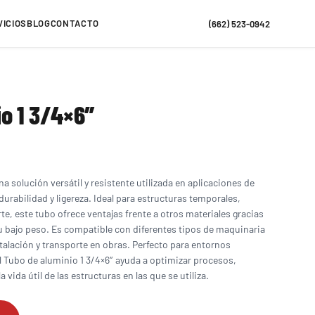
VICIOS
BLOG
CONTACTO
(662) 523-0942
io 1 3/4×6″
na solución versátil y resistente utilizada en aplicaciones de
urabilidad y ligereza. Ideal para estructuras temporales,
e, este tubo ofrece ventajas frente a otros materiales gracias
 su bajo peso. Es compatible con diferentes tipos de maquinaria
stalación y transporte en obras. Perfecto para entornos
el Tubo de aluminio 1 3/4×6″ ayuda a optimizar procesos,
 vida útil de las estructuras en las que se utiliza.