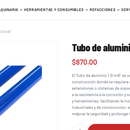
AQUINARIA
HERRAMIENTAS Y CONSUMIBLES
REFACCIONES
SER
1 3/4×6″
Tubo de alumin
$
870.00
El Tubo de aluminio 1 3/4×6″ es u
construcción donde se requiere d
extensiones o sistemas de soport
a la resistencia a la corrosión y
y herramientas, facilitando la in
industriales y de construcción, 
mejorar la seguridad y prolongar la
Tubo