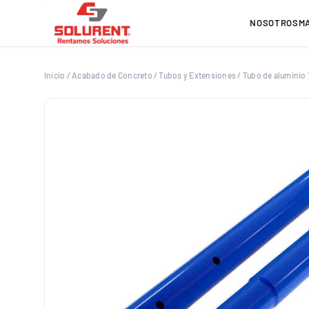
Saltar
al
NOSOTROS
M
contenido
Inicio
/
Acabado de Concreto
/
Tubos y Extensiones
/
Tubo de aluminio 