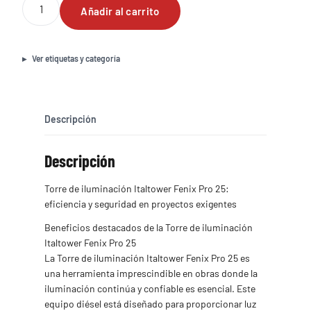
Añadir al carrito
de
iluminación
Italtower
Fenix
Ver etiquetas y categoría
Pro
25
cantidad
Descripción
Descripción
Torre de iluminación Italtower Fenix Pro 25:
eficiencia y seguridad en proyectos exigentes
Beneficios destacados de la Torre de iluminación
Italtower Fenix Pro 25
La Torre de iluminación Italtower Fenix Pro 25 es
una herramienta imprescindible en obras donde la
iluminación continúa y confiable es esencial. Este
equipo diésel está diseñado para proporcionar luz