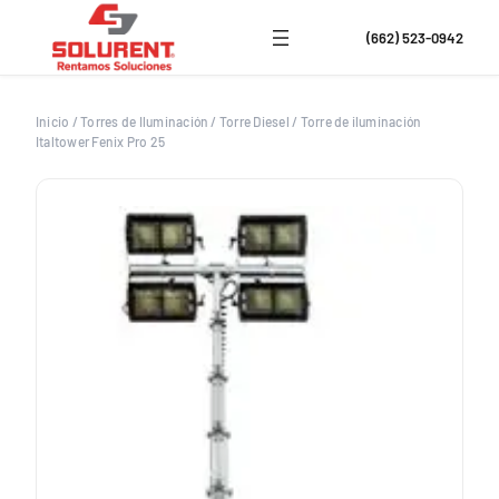
Saltar
al
(662) 523-0942
contenido
Inicio
/
Torres de Iluminación
/
Torre Diesel
/
Torre de iluminación
Italtower Fenix Pro 25