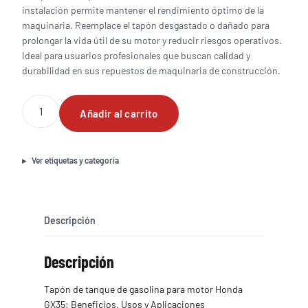
instalación permite mantener el rendimiento óptimo de la
maquinaria. Reemplace el tapón desgastado o dañado para
prolongar la vida útil de su motor y reducir riesgos operativos.
Ideal para usuarios profesionales que buscan calidad y
durabilidad en sus repuestos de maquinaria de construcción.
Tapón
Añadir al carrito
de
tanque
de
gasolina
Ver etiquetas y categoría
para
motor
Honda
GX35
Descripción
cantidad
Descripción
Tapón de tanque de gasolina para motor Honda
GX35: Beneficios, Usos y Aplicaciones