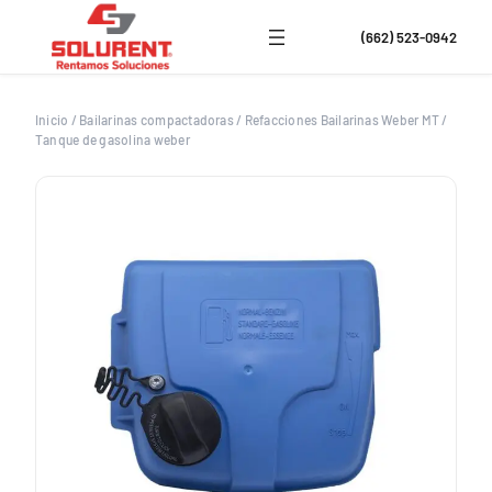
Saltar
al
(662) 523-0942
contenido
Inicio
/
Bailarinas compactadoras
/
Refacciones Bailarinas Weber MT
/
Tanque de gasolina weber