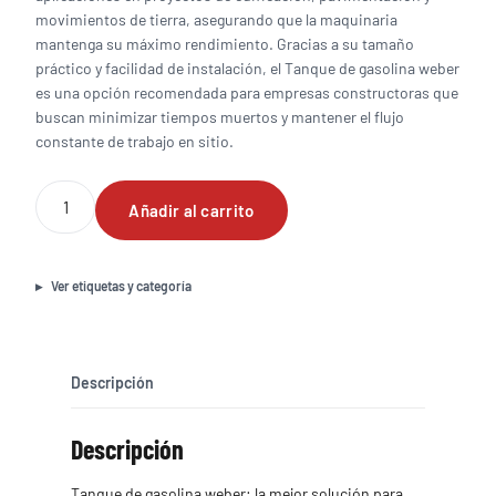
movimientos de tierra, asegurando que la maquinaria
mantenga su máximo rendimiento. Gracias a su tamaño
práctico y facilidad de instalación, el Tanque de gasolina weber
es una opción recomendada para empresas constructoras que
buscan minimizar tiempos muertos y mantener el flujo
constante de trabajo en sitio.
Tanque
Añadir al carrito
de
gasolina
weber
cantidad
Ver etiquetas y categoría
Descripción
Descripción
Tanque de gasolina weber: la mejor solución para