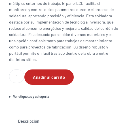
múltiples entornos de trabajo. El panel LCD facilita el
monitoreo y control de los parámetros durante el proceso de
soldadura, aportando precisión y eficiencia. Esta soldadora
destaca por su implementación de tecnología inversora, que
reduce el consumo energético y mejora la calidad del cordón de
soldadura. Es adecuada para soldar diversos materiales y es
una opción confiable tanto para trabajos de mantenimiento
como para proyectos de fabricación. Su diseño robusto y
portátil permite un fácil traslado dentro de la obra o entre
distintos sitios.
SOLDADORA
Añadir al carrito
INVERSORA
200A,
BI
VOLTAJE
Ver etiquetas y categoría
110-
220V
PANEL
LCD
Descripción
cantidad