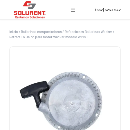
Saltar
al
(662) 523-0942
contenido
Inicio
/
Bailarinas compactadoras
/
Refacciones Bailarinas Wacker
/
Retráctil o Jalón para motor Wacker modelo WM80