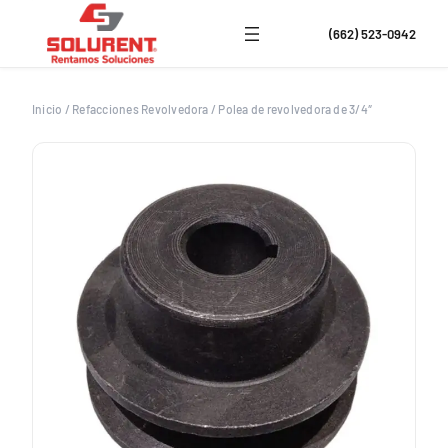
Saltar
al
(662) 523-0942
contenido
Inicio
/
Refacciones Revolvedora
/
Polea de revolvedora de 3/4″