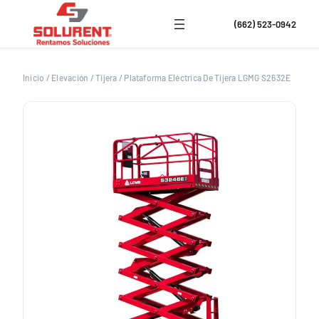
Saltar
al
(662) 523-0942
contenido
Inicio
/
Elevación
/
Tijera
/
Plataforma Eléctrica De Tijera LGMG S2632E