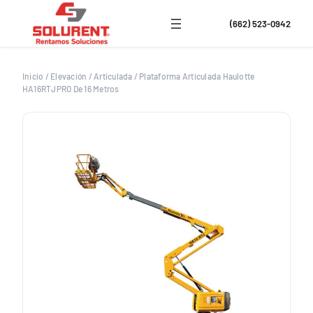
Saltar
al
(662) 523-0942
contenido
Inicio
/
Elevación
/
Articulada
/
Plataforma Articulada Haulotte
HA16RTJPRO De 16 Metros