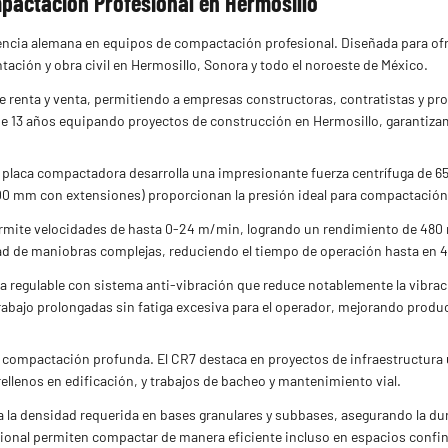
actación Profesional en Hermosillo
ncia alemana en equipos de compactación profesional. Diseñada para ofr
tación y obra civil en Hermosillo, Sonora y todo el noroeste de México.
renta y venta, permitiendo a empresas constructoras, contratistas y profe
 13 años equipando proyectos de construcción en Hermosillo, garantizam
placa compactadora desarrolla una impresionante fuerza centrífuga de 65
0 mm con extensiones) proporcionan la presión ideal para compactación e
ermite velocidades de hasta 0-24 m/min, logrando un rendimiento de 480 
dad de maniobras complejas, reduciendo el tiempo de operación hasta en
ra regulable con sistema anti-vibración que reduce notablemente la vib
trabajo prolongadas sin fatiga excesiva para el operador, mejorando produ
l, compactación profunda. El CR7 destaca en proyectos de infraestructura
llenos en edificación, y trabajos de bacheo y mantenimiento vial.
la densidad requerida en bases granulares y subbases, asegurando la durab
pcional permiten compactar de manera eficiente incluso en espacios con