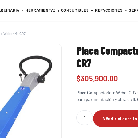
AQUINARIA
HERRAMIENTAS Y CONSUMIBLES
REFACCIONES
SER
le Weber Mt CR7
Placa Compacta
CR7
$
305,900.00
Placa Compactadora Weber CR7: r
para pavimentación y obra civil.
Placa
Añadir al carrito
Compactadora
Reversible
Weber