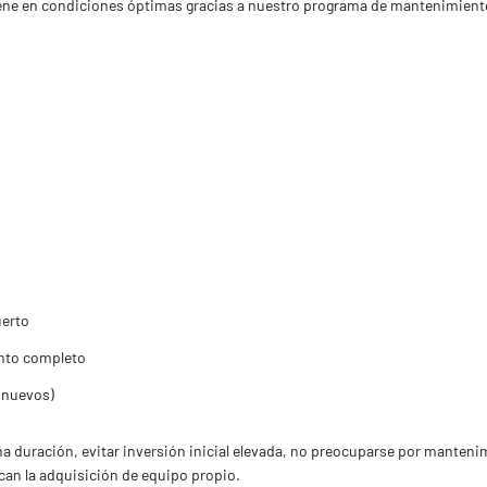
iene en condiciones óptimas gracias a nuestro programa de mantenimiento
uerto
nto completo
 nuevos)
a duración, evitar inversión inicial elevada, no preocuparse por manteni
can la adquisición de equipo propio.