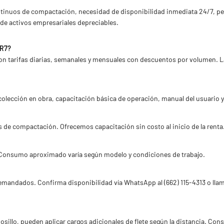
inuos de compactación, necesidad de disponibilidad inmediata 24/7, per
de activos empresariales depreciables.
CR7?
on tarifas diarias, semanales y mensuales con descuentos por volumen. La 
olección en obra, capacitación básica de operación, manual del usuario y
de compactación. Ofrecemos capacitación sin costo al inicio de la renta
o. Consumo aproximado varía según modelo y condiciones de trabajo.
andados. Confirma disponibilidad vía WhatsApp al (662) 115-4313 o llama
illo, pueden aplicar cargos adicionales de flete según la distancia. Consu