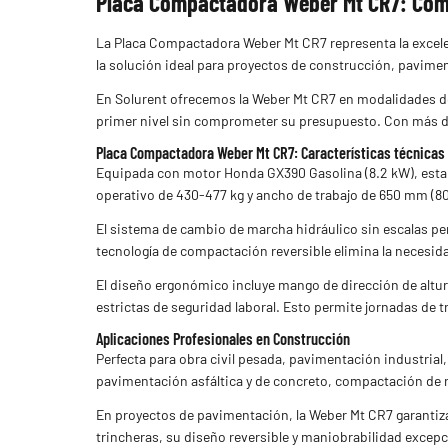
Placa Compactadora Weber Mt CR7: Comp
La Placa Compactadora Weber Mt CR7 representa la excele
la solución ideal para proyectos de construcción, pavimen
En Solurent ofrecemos la Weber Mt CR7 en modalidades de 
primer nivel sin comprometer su presupuesto. Con más de
Placa Compactadora Weber Mt CR7: Características técnicas
Equipada con motor Honda GX390 Gasolina (8.2 kW), esta 
operativo de 430-477 kg y ancho de trabajo de 650 mm (80
El sistema de cambio de marcha hidráulico sin escalas p
tecnología de compactación reversible elimina la necesi
El diseño ergonómico incluye mango de dirección de altu
estrictas de seguridad laboral. Esto permite jornadas de 
Aplicaciones Profesionales en Construcción
Perfecta para obra civil pesada, pavimentación industria
pavimentación asfáltica y de concreto, compactación de re
En proyectos de pavimentación, la Weber Mt CR7 garantiza 
trincheras, su diseño reversible y maniobrabilidad exce