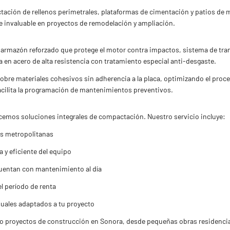
tación de rellenos perimetrales, plataformas de cimentación y patios de 
ce invaluable en proyectos de remodelación y ampliación.
armazón reforzado que protege el motor contra impactos, sistema de tran
 en acero de alta resistencia con tratamiento especial anti-desgaste.
r sobre materiales cohesivos sin adherencia a la placa, optimizando el pr
acilita la programación de mantenimientos preventivos.
emos soluciones integrales de compactación. Nuestro servicio incluye:
as metropolitanas
y eficiente del equipo
uentan con mantenimiento al día
el período de renta
uales adaptados a tu proyecto
 proyectos de construcción en Sonora, desde pequeñas obras residenciale