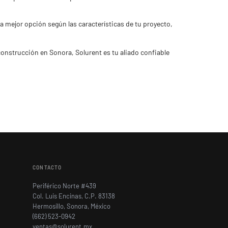
a mejor opción según las características de tu proyecto,
onstrucción en Sonora, Solurent es tu aliado confiable
CONTACTO
Periférico Norte #439
Col. Luis Encinas, C.P. 83138
Hermosillo, Sonora, México
(662) 523-0942
ventas@solurent.mx