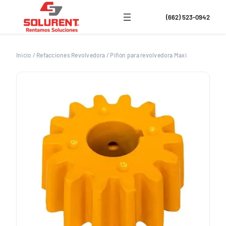
Saltar
al
(662) 523-0942
contenido
Inicio
/
Refacciones Revolvedora
/
Piñón para revolvedora Maxi