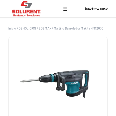
Saltar
al
(662) 523-0942
contenido
Inicio
/
DEMOLICIÓN
/
SDS MAX
/
Martillo Demoledor Makita HM1203C