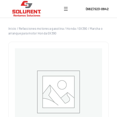
Saltar
al
(662) 523-0942
contenido
Inicio
/
Refacciones motores a gasolina
/
Honda
/
GX390
/
Marcha o
arranque para motor Honda GX390