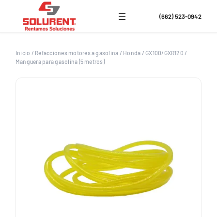
Saltar
al
(662) 523-0942
contenido
Inicio
/
Refacciones motores a gasolina
/
Honda
/
GX100/GXR120
/
Manguera para gasolina (5 metros)