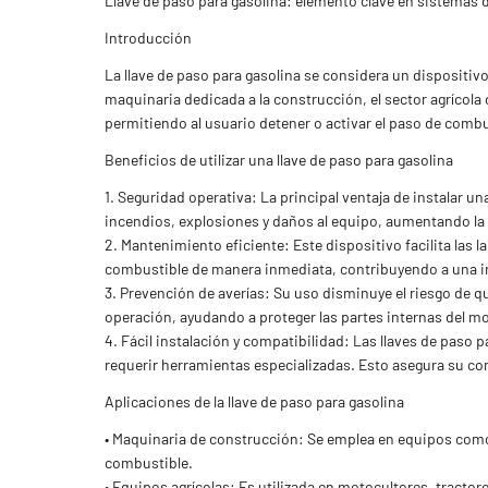
Llave de paso para gasolina: elemento clave en sistemas
Introducción
La llave de paso para gasolina se considera un dispositiv
maquinaria dedicada a la construcción, el sector agrícola 
permitiendo al usuario detener o activar el paso de combu
Beneficios de utilizar una llave de paso para gasolina
1. Seguridad operativa: La principal ventaja de instalar u
incendios, explosiones y daños al equipo, aumentando la s
2. Mantenimiento eficiente: Este dispositivo facilita las
combustible de manera inmediata, contribuyendo a una in
3. Prevención de averías: Su uso disminuye el riesgo de 
operación, ayudando a proteger las partes internas del mo
4. Fácil instalación y compatibilidad: Las llaves de paso
requerir herramientas especializadas. Esto asegura su c
Aplicaciones de la llave de paso para gasolina
• Maquinaria de construcción: Se emplea en equipos como
combustible.
• Equipos agrícolas: Es utilizada en motocultores, tract