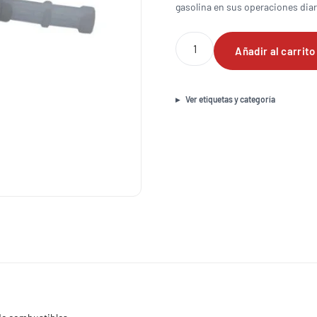
gasolina en sus operaciones diar
Llave
Añadir al carrito
de
paso
para
gasolina
Ver etiquetas y categoría
cantidad