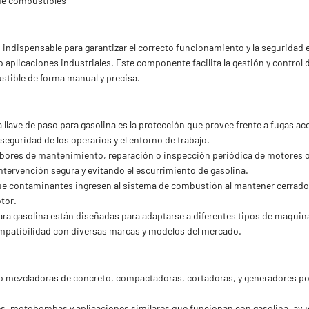
 de combustibles
o indispensable para garantizar el correcto funcionamiento y la seguridad
o aplicaciones industriales. Este componente facilita la gestión y control 
stible de forma manual y precisa.
na llave de paso para gasolina es la protección que provee frente a fugas 
eguridad de los operarios y el entorno de trabajo.
 labores de mantenimiento, reparación o inspección periódica de motores o
tervención segura y evitando el escurrimiento de gasolina.
que contaminantes ingresen al sistema de combustión al mantener cerrado 
tor.
 para gasolina están diseñadas para adaptarse a diferentes tipos de maqui
ompatibilidad con diversas marcas y modelos del mercado.
 mezcladoras de concreto, compactadoras, cortadoras, y generadores portá
ores, motobombas y aplicaciones similares que funcionan con gasolina, ayu