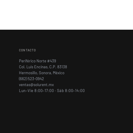
CONTACTO
Periférico Norte #439
Col. Luis Encinas, C.P. 83138
Hermosillo, Sonora, México
(662) 523-0942
ventas@solurent.mx
Lun–Vie 8:00–17:00 · Sáb 8:00–14:00