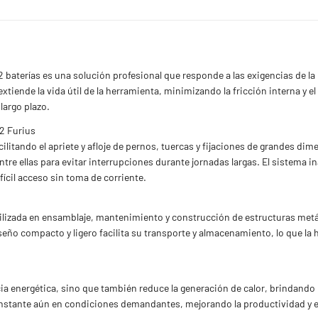
2 baterías es una solución profesional que responde a las exigencias de la
tiende la vida útil de la herramienta, minimizando la fricción interna y e
largo plazo.
/2 Furius
litando el apriete y afloje de pernos, tuercas y fijaciones de grandes dim
ntre ellas para evitar interrupciones durante jornadas largas. El sistema 
ifícil acceso sin toma de corriente.
tilizada en ensamblaje, mantenimiento y construcción de estructuras met
ño compacto y ligero facilita su transporte y almacenamiento, lo que la
ncia energética, sino que también reduce la generación de calor, brindando
nstante aún en condiciones demandantes, mejorando la productividad y 