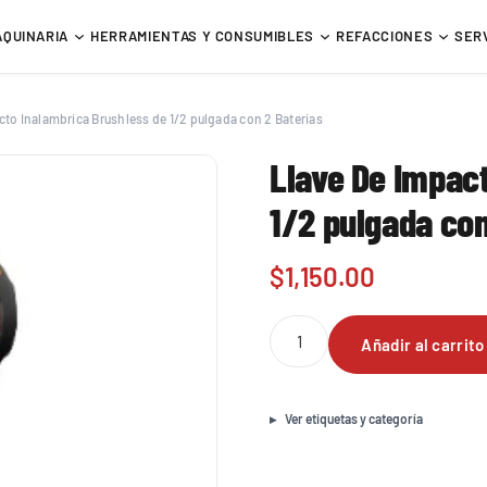
AQUINARIA
HERRAMIENTAS Y CONSUMIBLES
REFACCIONES
SER
cto Inalambrica Brushless de 1/2 pulgada con 2 Baterias
Llave De Impac
1/2 pulgada con
$
1,150.00
Llave
Añadir al carrito
De
Impacto
Inalambrica
Brushless
Ver etiquetas y categoría
de
1/2
pulgada