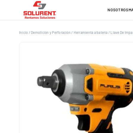
Saltar
al
NOSOTROS
M
contenido
Inicio
/
Demolición y Perforación
/
Herramienta a batería
/
Llave De Impa