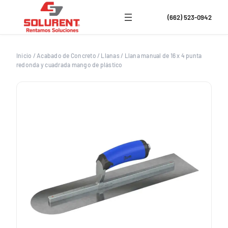
Saltar
al
(662) 523-0942
contenido
Inicio
/
Acabado de Concreto
/
Llanas
/
Llana manual de 16 x 4 punta
redonda y cuadrada mango de plástico