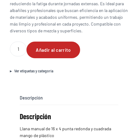
reduciendo la fatiga durante jornadas extensas. Es ideal para
albañiles y profesionales que buscan eficiencia en la aplicación
de materiales y acabados uniformes, permitiendo un trabajo
más limpio y profesional en cada proyecto. Compatible con
diversos tipos de mezcla y superficies.
Llana
Añadir al carrito
manual
de
16
x
Ver etiquetas y categoría
4
punta
redonda
y
Descripción
cuadrada
mango
Descripción
de
plástico
cantidad
Llana manual de 16 x 4 punta redonda y cuadrada
mango de plástico