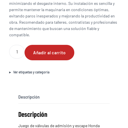
minimizando el desgaste interno. Su instalación es sencilla y
permite mantener la maquinaria en condiciones óptimas,
evitando paros inesperados y mejorando la productividad en
obra. Recomendado para talleres, contratistas y profesionales
de mantenimiento que buscan una solución fiable y
compatible.
Juego
Añadir al carrito
de
valvulas
de
admision
Ver etiquetas y categoría
y
escape
Honda
GX100
Descripción
cantidad
Descripción
Juego de válvulas de admisión y escape Honda