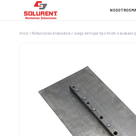
Saltar
al
NOSOTROS
M
contenido
Inicio
/
Refacciones Allanadora
/
Juego de hojas tipo finish o acabado p