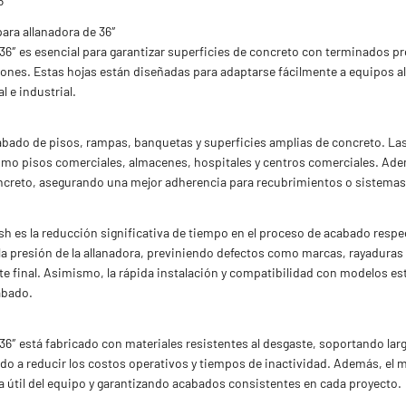
6″
para allanadora de 36″
e 36″ es esencial para garantizar superficies de concreto con terminados p
ones. Estas hojas están diseñadas para adaptarse fácilmente a equipos al
l e industrial.
abado de pisos, rampas, banquetas y superficies amplias de concreto. Las 
omo pisos comerciales, almacenes, hospitales y centros comerciales. Además
concreto, asegurando una mejor adherencia para recubrimientos o sistema
inish es la reducción significativa de tiempo en el proceso de acabado re
 la presión de la allanadora, previniendo defectos como marcas, rayadura
te final. Asimismo, la rápida instalación y compatibilidad con modelos es
abado.
 36″ está fabricado con materiales resistentes al desgaste, soportando larg
o a reducir los costos operativos y tiempos de inactividad. Además, el m
da útil del equipo y garantizando acabados consistentes en cada proyecto.