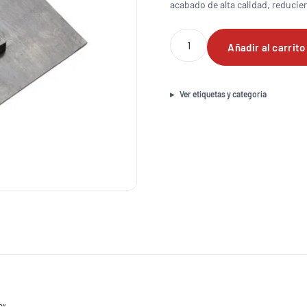
acabado de alta calidad, reducien
Juego
Añadir al carrito
de
hojas
tipo
finish
Ver etiquetas y categoría
o
acabado
para
allanadora
de
36"
cantidad