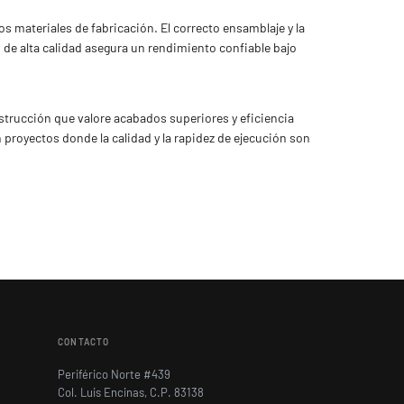
los materiales de fabricación. El correcto ensamblaje y la
s de alta calidad asegura un rendimiento confiable bajo
nstrucción que valore acabados superiores y eficiencia
 proyectos donde la calidad y la rapidez de ejecución son
CONTACTO
Periférico Norte #439
Col. Luis Encinas, C.P. 83138