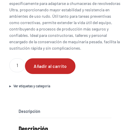
específicamente para adaptarse a chumaceras de revolvedoras
Ultra, proporcionando mayor estabilidad y resistencia en
ambientes de uso rudo. Útil tanto para tareas preventivas
como correctivas, permite extender la vida útil del equipo,
contribuyendo a procesos de producción más seguros y
confiables. Ideal para constructoras, talleres y personal
encargado de la conservación de maquinaria pesada, facilita la
sustitución rápida y sin complicaciones.
Juego
Añadir al carrito
de
baleros
para
chumacera
Ver etiquetas y categoría
de
revolvedora
Ultra
cantidad
Descripción
Descripción