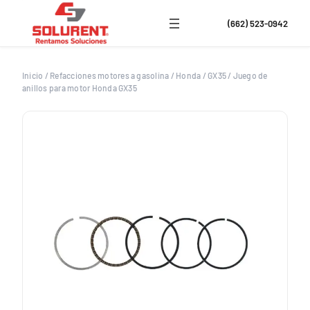
Saltar
al
(662) 523-0942
contenido
Inicio
/
Refacciones motores a gasolina
/
Honda
/
GX35
/
Juego de
anillos para motor Honda GX35