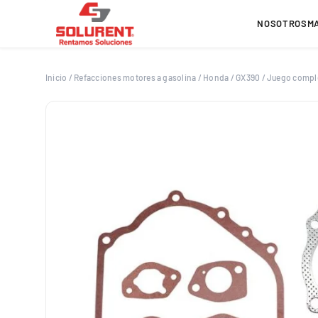
Saltar
al
NOSOTROS
M
contenido
Inicio
/
Refacciones motores a gasolina
/
Honda
/
GX390
/
Juego compl