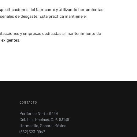
ecificaciones del fabricante y utilizando herramientas
eñales de desgaste. Esta práctica mantiene el
refacciones y empresas dedicadas al mantenimiento de
 exigentes.
CONTACTO
Periférico Norte #439
Col. Luis Encinas, C.P. 83138
Hermosillo, Sonora, México
(662) 523-0942