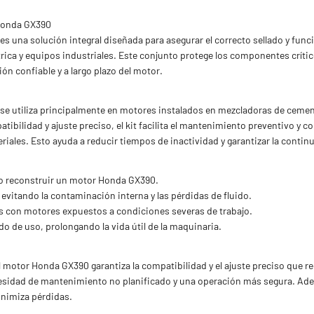
Honda GX390
 una solución integral diseñada para asegurar el correcto sellado y fu
ica y equipos industriales. Este conjunto protege los componentes crítico
ón confiable y a largo plazo del motor.
e utiliza principalmente en motores instalados en mezcladoras de ceme
tibilidad y ajuste preciso, el kit facilita el mantenimiento preventivo y
ales. Esto ayuda a reducir tiempos de inactividad y garantizar la continui
 o reconstruir un motor Honda GX390.
evitando la contaminación interna y las pérdidas de fluido.
es con motores expuestos a condiciones severas de trabajo.
do de uso, prolongando la vida útil de la maquinaria.
 motor Honda GX390 garantiza la compatibilidad y el ajuste preciso que re
esidad de mantenimiento no planificado y una operación más segura. Ade
inimiza pérdidas.