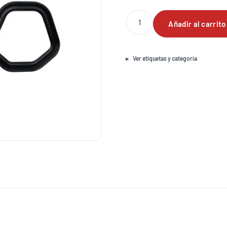
Juego
Añadir al carrito
completo
de
empaques
para
Ver etiquetas y categoría
motor
Honda
GX390
cantidad