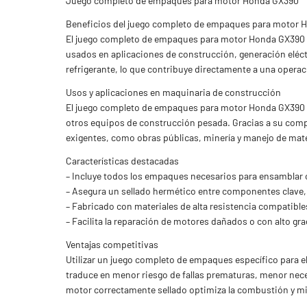
Juego completo de empaques para motor Honda GX390
Beneficios del juego completo de empaques para motor 
El juego completo de empaques para motor Honda GX390 es
usados en aplicaciones de construcción, generación eléctr
refrigerante, lo que contribuye directamente a una operaci
Usos y aplicaciones en maquinaria de construcción
El juego completo de empaques para motor Honda GX390 s
otros equipos de construcción pesada. Gracias a su compa
exigentes, como obras públicas, minería y manejo de materi
Características destacadas
– Incluye todos los empaques necesarios para ensamblar
– Asegura un sellado hermético entre componentes clave, 
– Fabricado con materiales de alta resistencia compatibl
– Facilita la reparación de motores dañados o con alto gra
Ventajas competitivas
Utilizar un juego completo de empaques específico para el
traduce en menor riesgo de fallas prematuras, menor nec
motor correctamente sellado optimiza la combustión y m