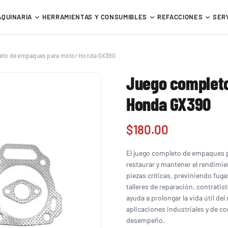
AQUINARIA
HERRAMIENTAS Y CONSUMIBLES
REFACCIONES
SER
eto de empaques para motor Honda GX390
Juego complet
Honda GX390
$
180.00
El juego completo de empaques p
restaurar y mantener el rendimie
piezas críticas, previniendo fug
talleres de reparación, contratis
ayuda a prolongar la vida útil de
aplicaciones industriales y de c
desempeño.