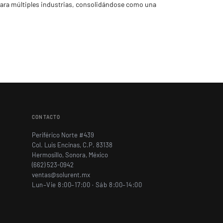
d para múltiples industrias, consolidándose como una
CONTACTO
Periférico Norte #439
Col. Luis Encinas, C.P. 83138
Hermosillo, Sonora, México
(662) 523-0942
ventas@solurent.mx
Lun–Vie 8:00–17:00 · Sáb 8:00–14:00