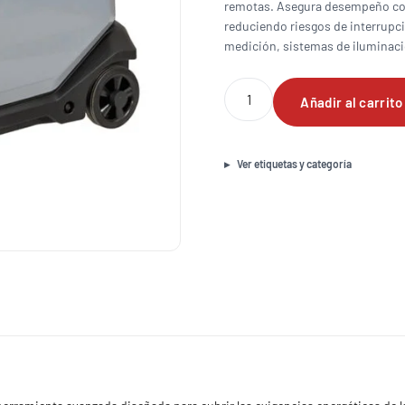
remotas. Asegura desempeño con
reduciendo riesgos de interrupci
medición, sistemas de iluminaci
Generador
Añadir al carrito
Inverter
Silencioso
3600
Watts
Ver etiquetas y categoría
Nitro
cantidad