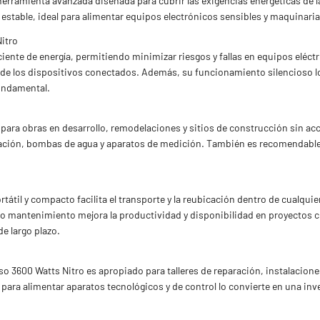
 herramienta avanzada diseñada para cubrir las exigencias energéticas de 
y estable, ideal para alimentar equipos electrónicos sensibles y maquinari
Nitro
iciente de energía, permitiendo minimizar riesgos y fallas en equipos eléct
mo de los dispositivos conectados. Además, su funcionamiento silencioso l
fundamental.
 para obras en desarrollo, remodelaciones y sitios de construcción sin acc
cación, bombas de agua y aparatos de medición. También es recomendabl
tátil y compacto facilita el transporte y la reubicación dentro de cualquie
o mantenimiento mejora la productividad y disponibilidad en proyectos crí
e largo plazo.
ioso 3600 Watts Nitro es apropiado para talleres de reparación, instalacio
 para alimentar aparatos tecnológicos y de control lo convierte en una inv