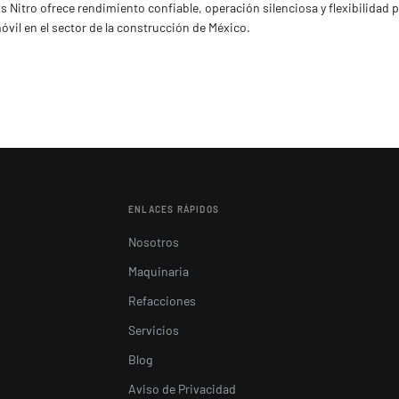
s Nitro ofrece rendimiento confiable, operación silenciosa y flexibilida
móvil en el sector de la construcción de México.
ENLACES RÁPIDOS
Nosotros
Maquinaria
Refacciones
Servicios
Blog
Aviso de Privacidad