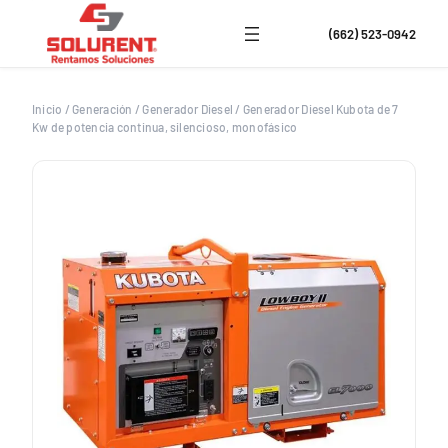
Saltar
al
(662) 523-0942
contenido
Inicio
/
Generación
/
Generador Diesel
/
Generador Diesel Kubota de 7
Kw de potencia continua, silencioso, monofásico