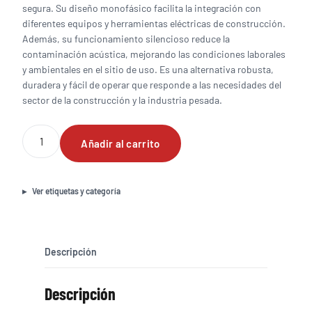
segura. Su diseño monofásico facilita la integración con
diferentes equipos y herramientas eléctricas de construcción.
Además, su funcionamiento silencioso reduce la
contaminación acústica, mejorando las condiciones laborales
y ambientales en el sitio de uso. Es una alternativa robusta,
duradera y fácil de operar que responde a las necesidades del
sector de la construcción y la industria pesada.
Generador
Añadir al carrito
Diesel
Kubota
de
7
Ver etiquetas y categoría
Kw
de
potencia
continua,
Descripción
silencioso,
monofásico
Descripción
cantidad