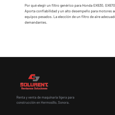
Por qué elegir un filtro genérico para Honda GX630, GX67
Aporta confiabilidad y un alto desempeño para motores am
equipos pesados. La elección de un filtro de aire adecua
demandantes.
Renta y venta de maquinaria ligera para
construcción en Hermosillo, Sonora.