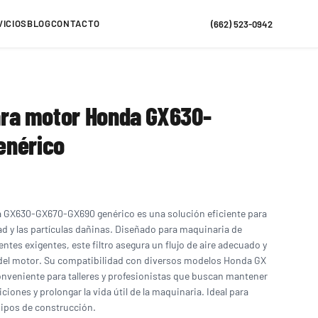
VICIOS
BLOG
CONTACTO
(662) 523-0942
para motor Honda GX630-
enérico
nda GX630-GX670-GX690 genérico es una solución eficiente para
ad y las partículas dañinas. Diseñado para maquinaria de
tes exigentes, este filtro asegura un flujo de aire adecuado y
 del motor. Su compatibilidad con diversos modelos Honda GX
conveniente para talleres y profesionistas que buscan mantener
iones y prolongar la vida útil de la maquinaria. Ideal para
ipos de construcción.