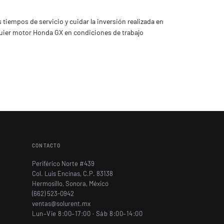
iempos de servicio y cuidar la inversión realizada en
lquier motor Honda GX en condiciones de trabajo
CONTACTO
Periférico Norte #439
Col. Luis Encinas, C.P. 83138
Hermosillo, Sonora, México
(662) 523-0942
ventas@solurent.mx
Lun–Vie 8:00–17:00 · Sáb 8:00–14:00