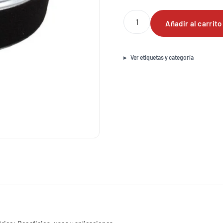
Filtro
Añadir al carrito
de
aire
para
motor
Ver etiquetas y categoría
Honda
GX630-
GX670-
GX690
genérico
cantidad