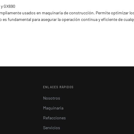
0 y GX690
pliamente usados en maquinaria de construcción. Permite optimizar los t
do es fundamental para asegurar la operación continua y eficiente de cua
ENLACES RÁPIDOS
Nosotros
Maquinaria
Refacciones
Servicios