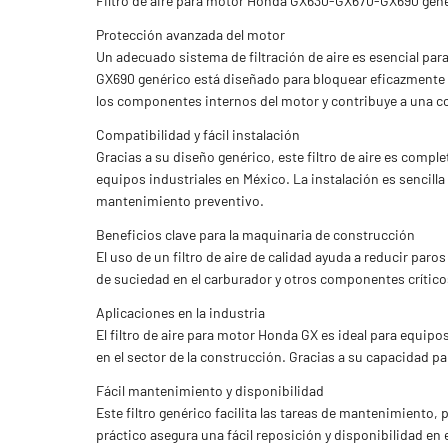
Filtro de aire para motor Honda GX630-GX670-GX690 genér
Protección avanzada del motor
Un adecuado sistema de filtración de aire es esencial pa
GX690 genérico está diseñado para bloquear eficazmente e
los componentes internos del motor y contribuye a una c
Compatibilidad y fácil instalación
Gracias a su diseño genérico, este filtro de aire es co
equipos industriales en México. La instalación es sencill
mantenimiento preventivo.
Beneficios clave para la maquinaria de construcción
El uso de un filtro de aire de calidad ayuda a reducir paro
de suciedad en el carburador y otros componentes críticos
Aplicaciones en la industria
El filtro de aire para motor Honda GX es ideal para equ
en el sector de la construcción. Gracias a su capacidad pa
Fácil mantenimiento y disponibilidad
Este filtro genérico facilita las tareas de mantenimiento
práctico asegura una fácil reposición y disponibilidad 