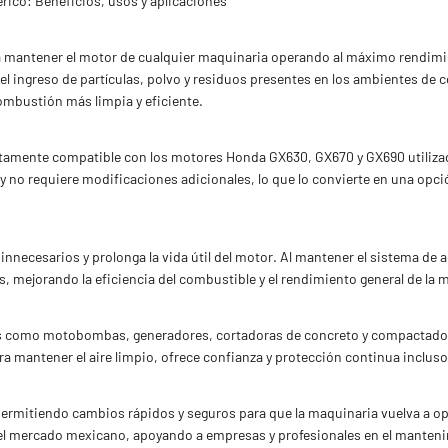
ico: Beneficios, usos y aplicaciones
ra mantener el motor de cualquier maquinaria operando al máximo rendimi
l ingreso de partículas, polvo y residuos presentes en los ambientes de c
ombustión más limpia y eficiente.
mpletamente compatible con los motores Honda GX630, GX670 y GX690 utili
a y no requiere modificaciones adicionales, lo que lo convierte en una op
s innecesarios y prolonga la vida útil del motor. Al mantener el sistema de
, mejorando la eficiencia del combustible y el rendimiento general de la 
ipos como motobombas, generadores, cortadoras de concreto y compactado
ra mantener el aire limpio, ofrece confianza y protección continua incluso
, permitiendo cambios rápidos y seguros para que la maquinaria vuelva a op
en el mercado mexicano, apoyando a empresas y profesionales en el mante