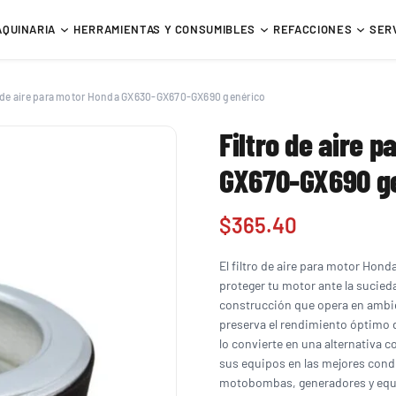
AQUINARIA
HERRAMIENTAS Y CONSUMIBLES
REFACCIONES
SER
o de aire para motor Honda GX630-GX670-GX690 genérico
Filtro de aire 
GX670-GX690 g
$
365.40
El filtro de aire para motor Ho
proteger tu motor ante la sucied
construcción que opera en ambien
preserva el rendimiento óptimo
lo convierte en una alternativa 
sus equipos en las mejores condic
motobombas, generadores y equ