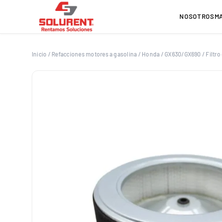
Saltar
al
NOSOTROS
M
contenido
Inicio
/
Refacciones motores a gasolina
/
Honda
/
GX630/GX690
/
Filtr